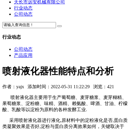
天长市远安机械有限公司
行业动态
公司动态
行业动态
公司动态
产品应用
喷射液化器性能特点和分析
作者：
yajx
添加时间：2022-05-31 11:22:29 浏览：
421
喷射液化器主要用于生产葡萄糖、麦芽糖浆、麦芽糊精、
果萄糖浆、淀粉糖、味精、酒精、赖氨酸、啤酒、甘油、柠檬
酸、乳酸等以淀粉为原料的各种发酵工业.
采用喷射液化器进行液化,原材料中的淀粉液化是否,蛋白质
类凝聚效果是否好,淀粉与蛋白质分离效果如何，关键取决于